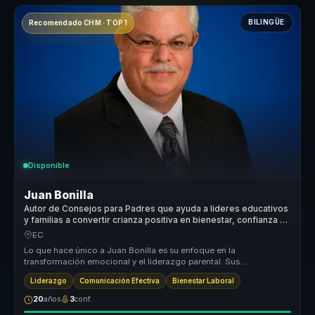
BILINGÜE
Recomendado CHM · TOP 1
Disponible
Juan Bonilla
Autor de Consejos para Padres que ayuda a lideres educativos
y familias a convertir crianza positiva en bienestar, confianza y
vinculos sanos.
EC
Lo que hace único a Juan Bonilla es su enfoque en la
transformación emocional y el liderazgo parental. Sus
conferencias no solo proporcio...
Liderazgo
Comunicación Efectiva
Bienestar Laboral
20
años
3
conf.