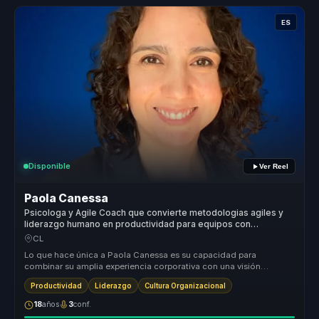
ES
Disponible
Ver Reel
Paola Canessa
Psicologa y Agile Coach que convierte metodologias agiles y
liderazgo humano en productividad para equipos con
seguridad psicologica.
CL
Lo que hace única a Paola Canessa es su capacidad para
combinar su amplia experiencia corporativa con una visión
transformadora del lider...
Productividad
Liderazgo
Cultura Organizacional
18
años
3
conf.