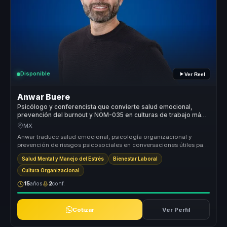
Disponible
Ver Reel
Anwar Buere
Psicólogo y conferencista que convierte salud emocional,
prevención del burnout y NOM-035 en culturas de trabajo más
humanas.
MX
Anwar traduce salud emocional, psicología organizacional y
prevención de riesgos psicosociales en conversaciones útiles para
empresas. Ay...
Salud Mental y Manejo del Estrés
Bienestar Laboral
Cultura Organizacional
15
años
2
conf.
Cotizar
Ver Perfil