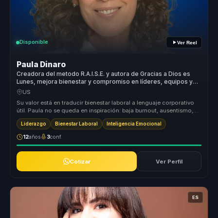
Disponible
Ver Reel
Paula Dinaro
Creadora del metodo R.A.I.S.E. y autora de Gracias a Dios es
Lunes, mejora bienestar y compromiso en líderes, equipos y
empresas.
US
Su valor está en traducir bienestar laboral a lenguaje corporativo
útil. Paula no se queda en inspiración: baja burnout, ausentismo,
renu...
Liderazgo
Bienestar Laboral
Inteligencia Emocional
12
años
3
conf.
Cotizar
Ver Perfil
ES