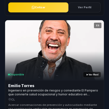
Cotizar
Ver Perfil
ES
Disponible
Ver Reel
Emilio Torres
Ingeniero en prevención de riesgos y comediante El Pampero
que convierte salud ocupacional y humor educativo en
atención, bienestar y autocuidado para equipos.
CL
Acercar conversaciones de prevención y autocuidado mediante
una combinación verificable de experiencia en prevención de