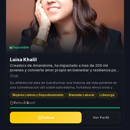
Disponible
Luisa Khalil
Creadora de Amandome, ha impactado a mas de 200 mil
jovenes y convierte amor propio en bienestar y resiliencia para
equipos.
US
Su diferencial esta en transformar una historia de vida potente en
una conversacion util sobre autoestima, fortaleza emocional y
accion. ...
Mujeres Líderes y Empoderamiento
Bienestar Laboral
Liderazgo
7
años
5
conf.
Cotizar
Ver Perfil