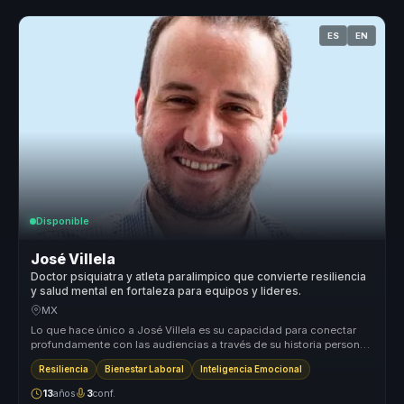
ES
EN
Disponible
José Villela
Doctor psiquiatra y atleta paralimpico que convierte resiliencia
y salud mental en fortaleza para equipos y lideres.
MX
Lo que hace único a José Villela es su capacidad para conectar
profundamente con las audiencias a través de su historia personal
de super...
Resiliencia
Bienestar Laboral
Inteligencia Emocional
13
años
3
conf.