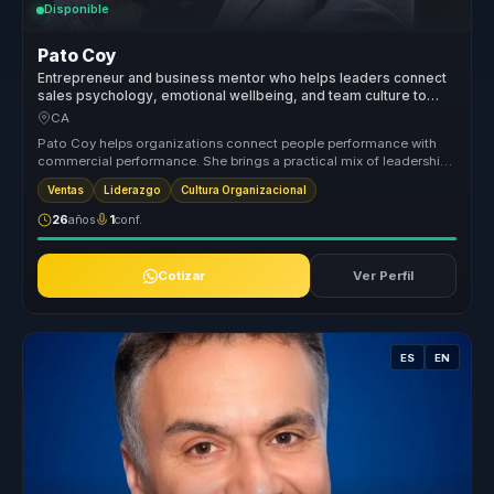
Disponible
Pato Coy
Entrepreneur and business mentor who helps leaders connect
sales psychology, emotional wellbeing, and team culture to
grow with healthier performance.
CA
Pato Coy helps organizations connect people performance with
commercial performance. She brings a practical mix of leadership,
emotional ...
Ventas
Liderazgo
Cultura Organizacional
26
años
1
conf.
Cotizar
Ver Perfil
ES
EN