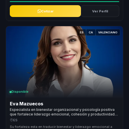
Cotizar
Ver Perfil
ES
CA
VALENCIANO
Disponible
Eva Mazuecos
Especialista en bienestar organizacional y psicología positiva
que fortalece liderazgo emocional, cohesión y productividad
en equipos.
ES
Su fortaleza esta en traducir bienestar y liderazgo emocional a