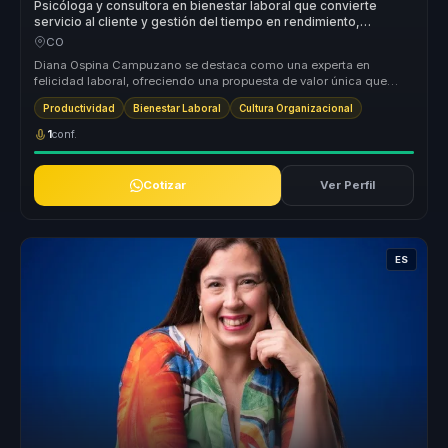
Psicóloga y consultora en bienestar laboral que convierte
servicio al cliente y gestión del tiempo en rendimiento,
equilibrio y cultura para equipos.
CO
Diana Ospina Campuzano se destaca como una experta en
felicidad laboral, ofreciendo una propuesta de valor única que
transforma culturas ...
Productividad
Bienestar Laboral
Cultura Organizacional
1
conf.
Cotizar
Ver Perfil
ES