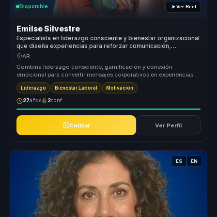
Disponible
Ver Reel
Emilse Silvestre
Especialista en liderazgo consciente y bienestar organizacional
que diseña experiencias para reforzar comunicación,
compromiso y servicio en equipos.
AR
Combina liderazgo consciente, gamificación y conexión
emocional para convertir mensajes corporativos en experiencias
memorables. Su valor...
Liderazgo
Bienestar Laboral
Motivación
27
años
2
conf.
Cotizar
Ver Perfil
ES
EN