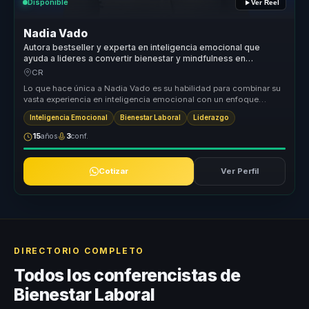
Disponible
Ver Reel
Nadia Vado
Autora bestseller y experta en inteligencia emocional que
ayuda a lideres a convertir bienestar y mindfulness en
productividad y entornos saludables.
CR
Lo que hace única a Nadia Vado es su habilidad para combinar su
vasta experiencia en inteligencia emocional con un enfoque
práctico y apl...
Inteligencia Emocional
Bienestar Laboral
Liderazgo
15
años
3
conf.
Cotizar
Ver Perfil
DIRECTORIO COMPLETO
Todos los conferencistas de
Bienestar Laboral