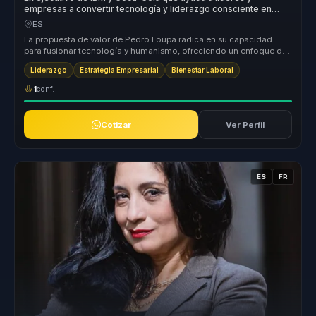
empresas a convertir tecnología y liderazgo consciente en
bienestar, compromiso y sostenibilidad.
ES
La propuesta de valor de Pedro Loupa radica en su capacidad
para fusionar tecnología y humanismo, ofreciendo un enfoque de
liderazgo que ...
Liderazgo
Estrategia Empresarial
Bienestar Laboral
1
conf.
Cotizar
Ver Perfil
ES
FR