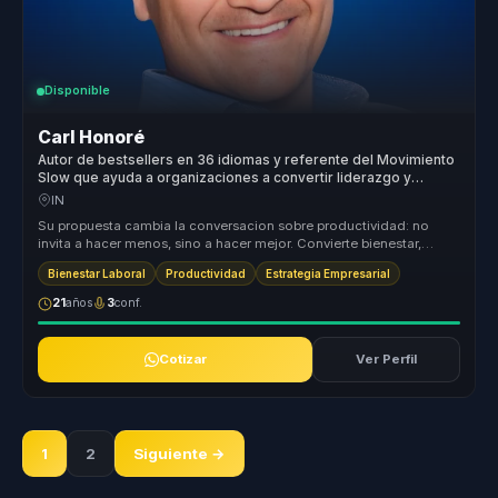
Disponible
Carl Honoré
Autor de bestsellers en 36 idiomas y referente del Movimiento
Slow que ayuda a organizaciones a convertir liderazgo y
bienestar en productividad sostenible.
IN
Su propuesta cambia la conversacion sobre productividad: no
invita a hacer menos, sino a hacer mejor. Convierte bienestar,
tiempo y atenc...
Bienestar Laboral
Productividad
Estrategia Empresarial
21
años
3
conf.
Cotizar
Ver Perfil
1
2
Siguiente →