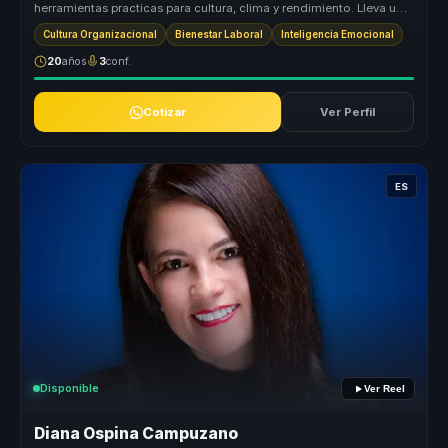
herramientas practicas para cultura, clima y rendimiento. Lleva una
conve...
Cultura Organizacional
Bienestar Laboral
Inteligencia Emocional
20
años
3
conf.
Cotizar
Ver Perfil
ES
Disponible
Ver Reel
Diana Ospina Campuzano