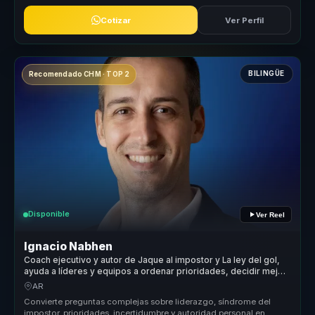
Cotizar
Ver Perfil
BILINGÜE
Recomendado CHM · TOP 2
Disponible
Ver Reel
Ignacio Nabhen
Coach ejecutivo y autor de Jaque al impostor y La ley del gol,
ayuda a líderes y equipos a ordenar prioridades, decidir mejor
y avanzar con claridad en contextos inciertos.
AR
Convierte preguntas complejas sobre liderazgo, síndrome del
impostor, prioridades, incertidumbre y autoridad personal en