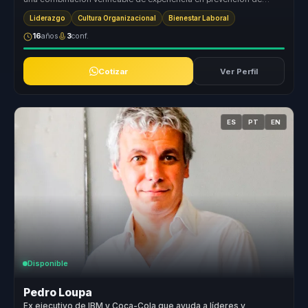
riesgos, humor y ...
Liderazgo
Cultura Organizacional
Bienestar Laboral
16
años
3
conf.
Cotizar
Ver Perfil
ES
PT
EN
Disponible
Pedro Loupa
Ex ejecutivo de IBM y Coca-Cola que ayuda a líderes y