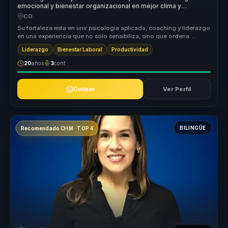
emocional y bienestar organizacional en mejor clima y
desempeno para lideres y equipos.
CO
Su fortaleza esta en unir psicologia aplicada, coaching y liderazgo
en una experiencia que no solo sensibiliza, sino que ordena
conversac...
Liderazgo
Bienestar Laboral
Productividad
20
años
3
conf.
Cotizar
Ver Perfil
BILINGÜE
Recomendado CHM · TOP 4