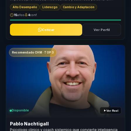
conversaciones c...
Alto Desempeño
Liderazgo
Cambio y Adaptación
15
años
4
conf.
Cotizar
Ver Perfil
Recomendado CHM · TOP 3
Disponible
Ver Reel
Pablo Nachtigall
Psicologo clinico y coach sistemico que convierte inteligencia