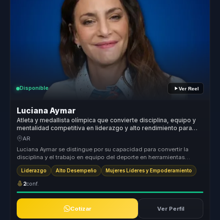
Disponible
Ver Reel
Luciana Aymar
Atleta y medallista olímpica que convierte disciplina, equipo y
mentalidad competitiva en liderazgo y alto rendimiento para
organizaciones.
AR
Luciana Aymar se distingue por su capacidad para convertir la
disciplina y el trabajo en equipo del deporte en herramientas
poderosas par...
Liderazgo
Alto Desempeño
Mujeres Líderes y Empoderamiento
2
conf.
Cotizar
Ver Perfil