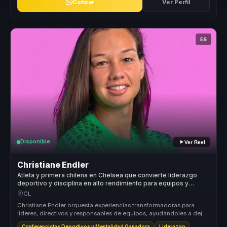
Cotizar
Ver Perfil
ES
Disponible
Ver Reel
Christiane Endler
Atleta y primera chilena en Chelsea que convierte liderazgo
deportivo y disciplina en alto rendimiento para equipos y
empresas.
CL
Christiane Endler orquesta experiencias transformadoras para
líderes, directivos y responsables de equipos, ayudándoles a dejar
atrás la ...
Conferencistas Deportivos y Mentalidad Ganadora
Liderazgo