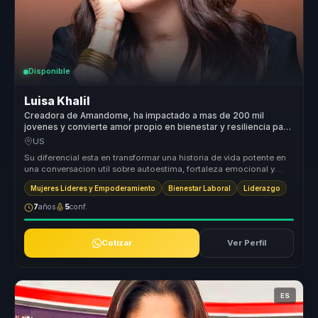
Disponible
Luisa Khalil
Creadora de Amandome, ha impactado a mas de 200 mil
jovenes y convierte amor propio en bienestar y resiliencia para
equipos.
US
Su diferencial esta en transformar una historia de vida potente en
una conversacion util sobre autoestima, fortaleza emocional y
accion. ...
Mujeres Líderes y Empoderamiento
Bienestar Laboral
Liderazgo
7
años
5
conf.
Cotizar
Ver Perfil
ES