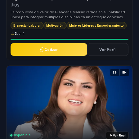
para lideres.
US
La propuesta de valor de Giancarla Marisio radica en su habilidad
única para integrar múltiples disciplinas en un enfoque cohesivo
que pr...
Bienestar Laboral
Motivación
Mujeres Líderes y Empoderamiento
3
conf.
Cotizar
Ver Perfil
ES
EN
Disponible
Ver Reel