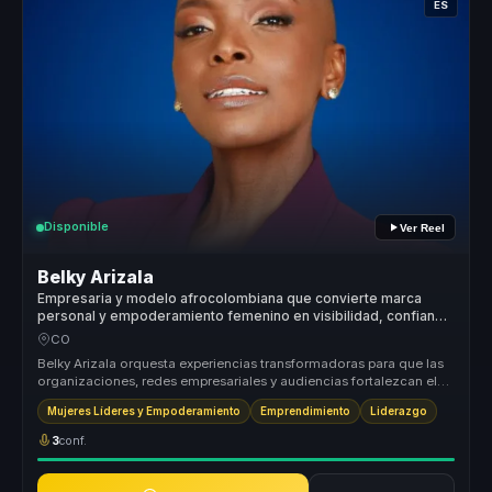
ES
Disponible
Ver Reel
Belky Arizala
Empresaria y modelo afrocolombiana que convierte marca
personal y empoderamiento femenino en visibilidad, confianza
y acción para mujeres líderes.
CO
Belky Arizala orquesta experiencias transformadoras para que las
organizaciones, redes empresariales y audiencias fortalezcan el
liderazg...
Mujeres Líderes y Empoderamiento
Emprendimiento
Liderazgo
3
conf.