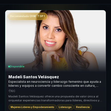
Recomendado CHM · TOP 1
Disponible
Madeli Santos Velásquez
Especialista en neurociencia y liderazgo femenino que ayuda a
lideres y equipos a convertir cambio consciente en cultura,
resiliencia y empoderamiento.
EC
Madeli Santos Velásquez ofrece una propuesta de valor única al
orquestar experiencias transformadoras para líderes, directivos y
responsa...
Mujeres Líderes y Empoderamiento
Liderazgo
Resiliencia