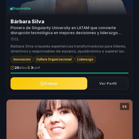
Disponible
Bárbara Silva
Pionera de Singularity University en LATAM que convierte
disrupción tecnológica en mejores decisiones y liderazgo
digital para empresas.
CL
Bárbara Silva orquesta experiencias transformadoras para líderes,
directivos y responsables de equipos, ayudándolos a superar las
barrera...
Innovación
Cultura Organizacional
Liderazgo
20
años
3
conf.
Cotizar
Ver Perfil
ES