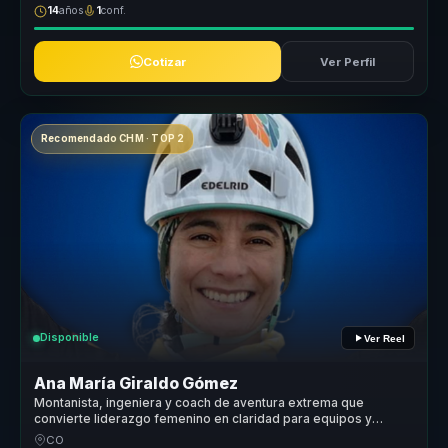
14
años
1
conf.
Cotizar
Ver Perfil
Recomendado CHM · TOP 2
Disponible
Ver Reel
Ana María Giraldo Gómez
Montanista, ingeniera y coach de aventura extrema que
convierte liderazgo femenino en claridad para equipos y
mujeres lideres.
CO