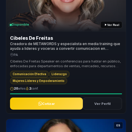
Disponible
Ver Reel
Cibeles De Freitas
Creadora de METAWORDS y especialista en media training que
ayuda a lideres y voceras a convertir comunicacion en
influencia, autoridad y visibilidad.
PA
Cibeles De Freitas Speaker en conferencias para hablar en público,
enfocadas para departamentos de ventas, mercadeo, recursos
humanos, at...
Comunicación Efectiva
Liderazgo
Mujeres Líderes y Empoderamiento
20
años
2
conf.
Cotizar
Ver Perfil
ES