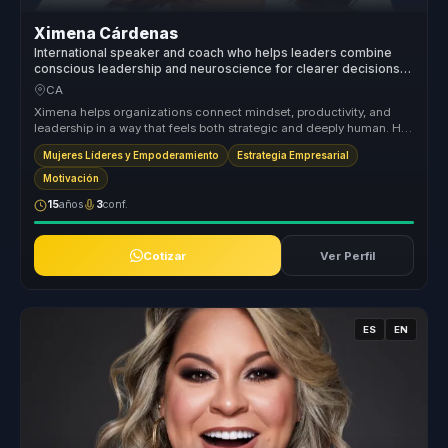
Ximena Cárdenas
International speaker and coach who helps leaders combine
conscious leadership and neuroscience for clearer decisions
and sustainable performance.
CA
Ximena helps organizations connect mindset, productivity, and
leadership in a way that feels both strategic and deeply human. Her
session...
Mujeres Líderes y Empoderamiento
Estrategia Empresarial
Motivación
15
años
3
conf.
Cotizar
Ver Perfil
ES
EN