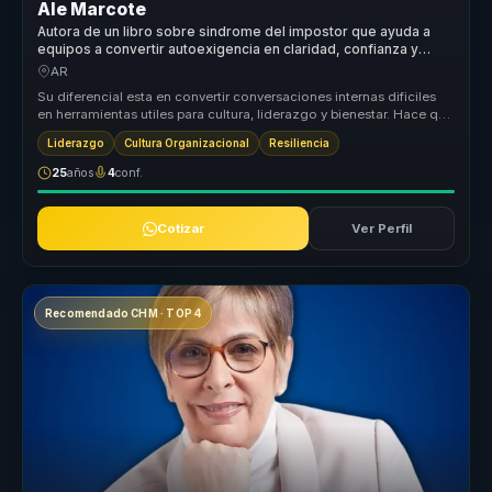
Ale Marcote
Autora de un libro sobre sindrome del impostor que ayuda a
equipos a convertir autoexigencia en claridad, confianza y
participacion.
AR
Su diferencial esta en convertir conversaciones internas dificiles
en herramientas utiles para cultura, liderazgo y bienestar. Hace que
t...
Liderazgo
Cultura Organizacional
Resiliencia
25
años
4
conf.
Cotizar
Ver Perfil
Recomendado CHM · TOP 4