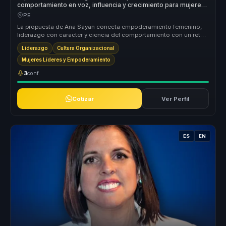
comportamiento en voz, influencia y crecimiento para mujeres
líderes y equipos.
PE
La propuesta de Ana Sayan conecta empoderamiento femenino,
liderazgo con caracter y ciencia del comportamiento con un reto
concreto para ...
Liderazgo
Cultura Organizacional
Mujeres Líderes y Empoderamiento
3
conf.
Cotizar
Ver Perfil
ES
EN