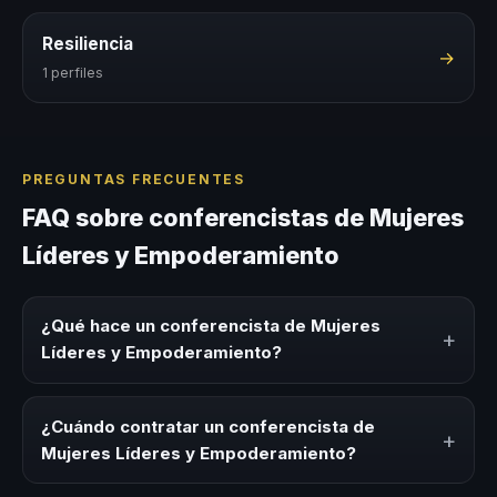
Resiliencia
→
1 perfiles
PREGUNTAS FRECUENTES
FAQ sobre conferencistas de Mujeres
Líderes y Empoderamiento
¿Qué hace un conferencista de Mujeres
+
Líderes y Empoderamiento?
Un conferencista de Mujeres Líderes y Empoderamiento
es un experto que comparte conocimiento, estrategias y
¿Cuándo contratar un conferencista de
+
experiencias sobre este tema en eventos corporativos,
Mujeres Líderes y Empoderamiento?
convenciones y seminarios. Su objetivo es generar
reflexión, inspiración y herramientas aplicables para la
Es ideal contratar un conferencista de Mujeres Líderes y