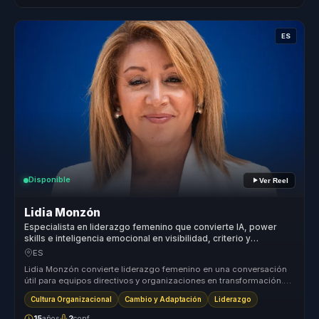
ES
Disponible
Ver Reel
Lidia Monzón
Especialista en liderazgo femenino que convierte IA, power
skills e inteligencia emocional en visibilidad, criterio y
crecimiento para mujeres líderes.
ES
Lidia Monzón convierte liderazgo femenino en una conversación
útil para equipos directivos y organizaciones en transformación.
Conecta IA...
Cultura Organizacional
Cambio y Adaptación
Liderazgo
15
años
2
conf.