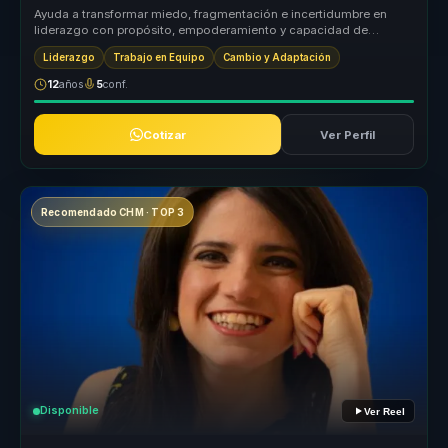
Ayuda a transformar miedo, fragmentación e incertidumbre en
liderazgo con propósito, empoderamiento y capacidad de
avanzar paso a paso ha...
Liderazgo
Trabajo en Equipo
Cambio y Adaptación
12
años
5
conf.
Cotizar
Ver Perfil
Recomendado CHM · TOP 3
Disponible
Ver Reel