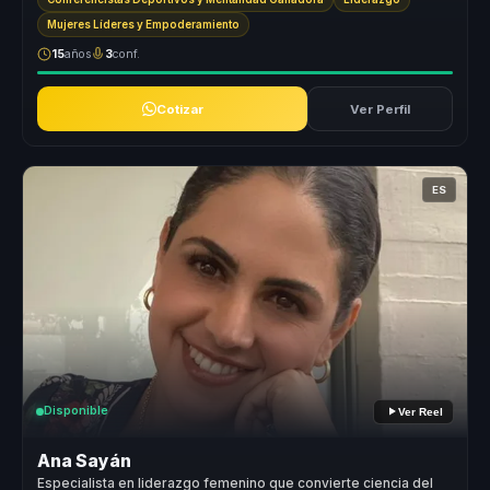
Mujeres Líderes y Empoderamiento
15
años
3
conf.
Cotizar
Ver Perfil
ES
Disponible
Ver Reel
Ana Sayán
Especialista en liderazgo femenino que convierte ciencia del