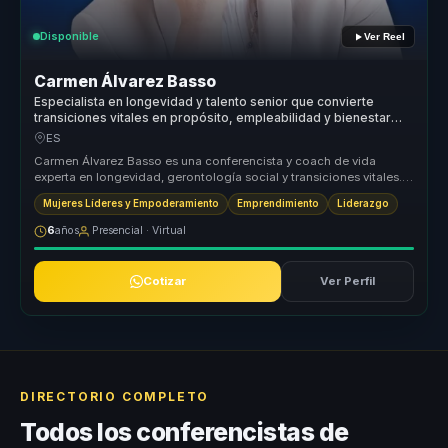
Disponible
Ver Reel
Carmen Álvarez Basso
Especialista en longevidad y talento senior que convierte
transiciones vitales en propósito, empleabilidad y bienestar
para profesionales y organizaciones.
ES
Carmen Álvarez Basso es una conferencista y coach de vida
experta en longevidad, gerontología social y transiciones vitales.
Ayuda a las ...
Mujeres Líderes y Empoderamiento
Emprendimiento
Liderazgo
6
años
Presencial · Virtual
Cotizar
Ver Perfil
DIRECTORIO COMPLETO
Todos los conferencistas de