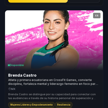
ES
Disponible
Brenda Castro
Atleta y primera ecuatoriana en CrossFit Games, convierte
disciplina, fortaleza mental y liderazgo femenino en foco para
equipos.
MX
Brenda Castro se distingue por su capacidad para conectar con
las audiencias a través de su historia personal de superación y
éxito en el...
Mujeres Líderes y Empoderamiento
Resiliencia