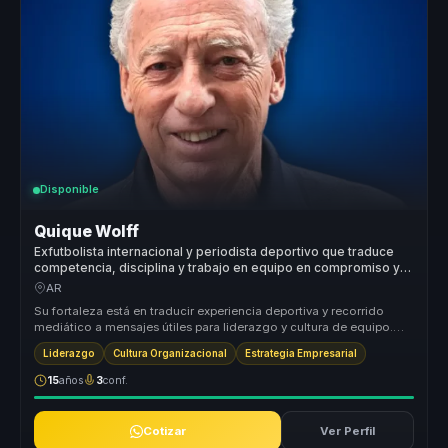
Disponible
Quique Wolff
Exfutbolista internacional y periodista deportivo que traduce
competencia, disciplina y trabajo en equipo en compromiso y
cultura ganadora para empresas.
AR
Su fortaleza está en traducir experiencia deportiva y recorrido
mediático a mensajes útiles para liderazgo y cultura de equipo.
Conecta d...
Liderazgo
Cultura Organizacional
Estrategia Empresarial
15
años
3
conf.
Cotizar
Ver Perfil