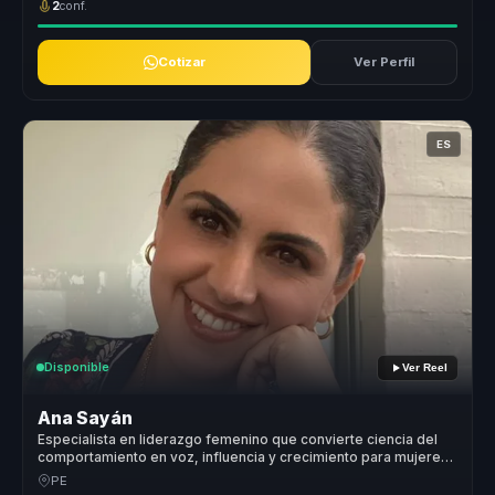
2
conf.
Cotizar
Ver Perfil
ES
Disponible
Ver Reel
Ana Sayán
Especialista en liderazgo femenino que convierte ciencia del
comportamiento en voz, influencia y crecimiento para mujeres
líderes y equipos.
PE