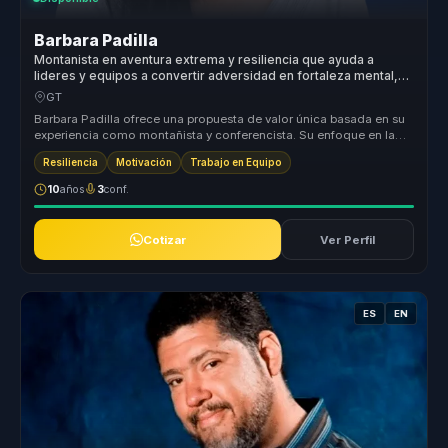
Barbara Padilla
Montanista en aventura extrema y resiliencia que ayuda a
lideres y equipos a convertir adversidad en fortaleza mental,
cohesion y superacion.
GT
Barbara Padilla ofrece una propuesta de valor única basada en su
experiencia como montañista y conferencista. Su enfoque en la
transforma...
Resiliencia
Motivación
Trabajo en Equipo
10
años
3
conf.
Cotizar
Ver Perfil
ES
EN