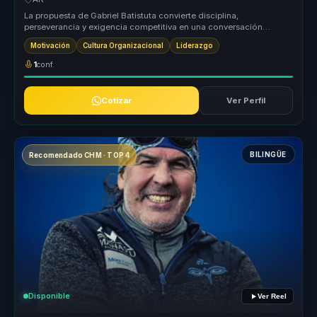
La propuesta de Gabriel Batistuta convierte disciplina,
perseverancia y exigencia competitiva en una conversación
aplicable al negocio. P...
Motivación
Cultura Organizacional
Liderazgo
1
conf.
Cotizar
Ver Perfil
BILINGÜE
Recomendado CHM · TOP 4
Disponible
Ver Reel