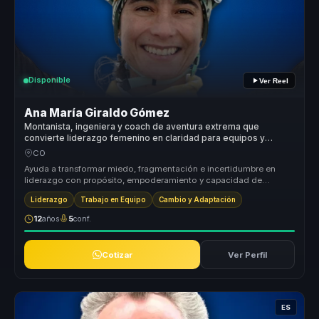
Disponible
Ver Reel
Ana María Giraldo Gómez
Montanista, ingeniera y coach de aventura extrema que
convierte liderazgo femenino en claridad para equipos y
mujeres lideres.
CO
Ayuda a transformar miedo, fragmentación e incertidumbre en
liderazgo con propósito, empoderamiento y capacidad de
avanzar paso a paso ha...
Liderazgo
Trabajo en Equipo
Cambio y Adaptación
12
años
5
conf.
Cotizar
Ver Perfil
ES