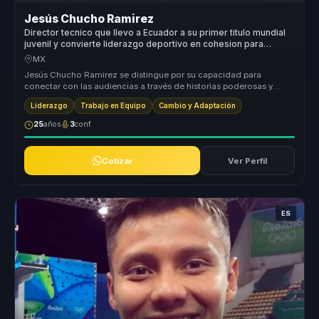
Jesús Chucho Ramirez
Director tecnico que llevo a Ecuador a su primer titulo mundial
juvenil y convierte liderazgo deportivo en cohesion para
equipos.
MX
Jesús Chucho Ramirez se distingue por su capacidad para
conectar con las audiencias a través de historias poderosas y
lecciones aprendida...
Liderazgo
Trabajo en Equipo
Cambio y Adaptación
25
años
3
conf.
Cotizar
Ver Perfil
ES