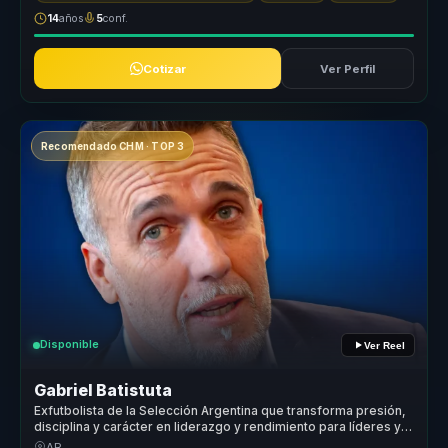
14
años
5
conf.
Cotizar
Ver Perfil
Recomendado CHM · TOP 3
Disponible
Ver Reel
Gabriel Batistuta
Exfutbolista de la Selección Argentina que transforma presión,
disciplina y carácter en liderazgo y rendimiento para líderes y
equipos.
AR