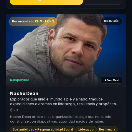
BILINGÜE
Recomendado CHM · TOP 2
Disponible
Ver Reel
Nacho Dean
Explorador que unió el mundo a pie y a nado; traduce
expediciones extremas en liderazgo, resiliencia y propósito
compartido.
ES
Nacho Dean ofrece a las organizaciones algo que no puede
construirse con diapositivas: autoridad nacida de haber
atravesado cambios reale...
Sostenibilidad y Responsabilidad Social
Liderazgo
Resiliencia