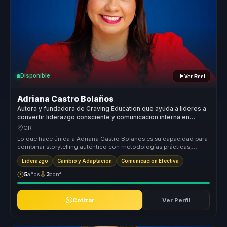
Disponible
Ver Reel
Adriana Castro Bolaños
Autora y fundadora de Craving Education que ayuda a lideres a
convertir liderazgo consciente y comunicacion interna en
cohesion y decisiones valientes.
CR
Lo que hace única a Adriana Castro Bolaños es su capacidad para
combinar storytelling auténtico con metodologías prácticas,
ofreciendo un...
Liderazgo
Cambio y Adaptación
Comunicación Efectiva
5
años
3
conf.
Cotizar
Ver Perfil