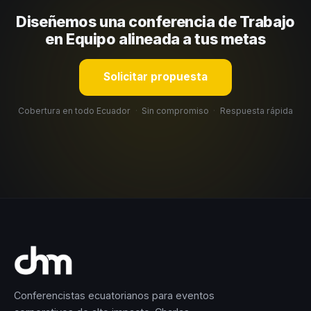
su capacidad de adaptar el contenido a tu contexto
Diseñemos una conferencia de Trabajo
organizacional. En CHM Ecuador te ayudamos con una
selección estratégica basada en estos criterios.
en Equipo alineada a tus metas
Solicitar propuesta
Cobertura en todo Ecuador
·
Sin compromiso
·
Respuesta rápida
Conferencistas ecuatorianos para eventos