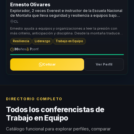
Ernesto Olivares
Explorador, 2 veces Everest e instructor de la Escuela Nacional
de Montaña que lleva seguridad y resiliencia a equipos bajo
presión.
CL
Ernesto ayuda a equipos y organizaciones a leer la presión con
más criterio, anticipación y disciplina. Desde la montaña traduce
segurida...
Resiliencia
Liderazgo
Trabajo en Equipo
30
años
7
conf.
Cotizar
Ver Perfil
DIRECTORIO COMPLETO
Todos los conferencistas de
Trabajo en Equipo
Catálogo funcional para explorar perfiles, comparar