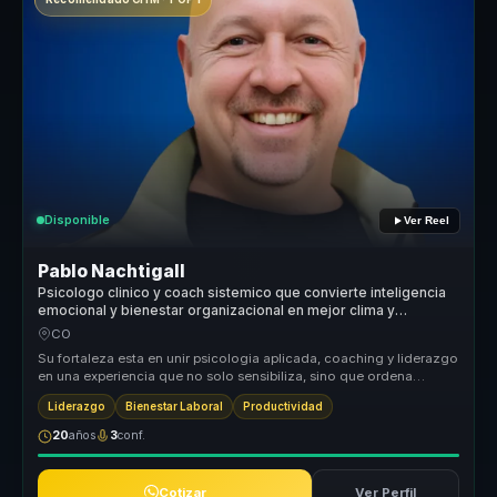
Disponible
Ver Reel
Pablo Nachtigall
Psicologo clinico y coach sistemico que convierte inteligencia
emocional y bienestar organizacional en mejor clima y
desempeno para lideres y equipos.
CO
Su fortaleza esta en unir psicologia aplicada, coaching y liderazgo
en una experiencia que no solo sensibiliza, sino que ordena
conversac...
Liderazgo
Bienestar Laboral
Productividad
20
años
3
conf.
Cotizar
Ver Perfil