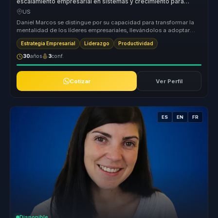
escalamiento empresarial en sistemas y crecimiento para
lideres y empresas.
US
Daniel Marcos se distingue por su capacidad para transformar la
mentalidad de los líderes empresariales, llevándolos a adoptar
una visión...
Estrategia Empresarial
Liderazgo
Productividad
30
años
3
conf.
Cotizar
Ver Perfil
ES
EN
FR
Disponible