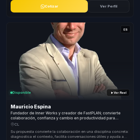
Cotizar
Ver Perfil
ES
Disponible
Ver Reel
Mauricio Espina
Fundador de Inner Works y creador de FastPLAN; convierte
colaboración, confianza y cambio en productividad para
equipos complejos.
CL
Su propuesta convierte la colaboración en una disciplina concreta:
diagnostica el contexto, facilita conversaciones útiles y ayuda a