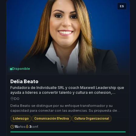
ES
Disponible
Delia Beato
Fundadora de Individualle SRL y coach Maxwell Leadership que
ayuda a lideres a convertir talento y cultura en cohesion,
liderazgo y pertenencia.
DO
Delia Beato se distingue por su enfoque transformador y su
capacidad para conectar con las audiencias. Su propuesta de
valor radica en su...
Liderazgo
Comunicación Efectiva
Cultura Organizacional
15
años
3
conf.