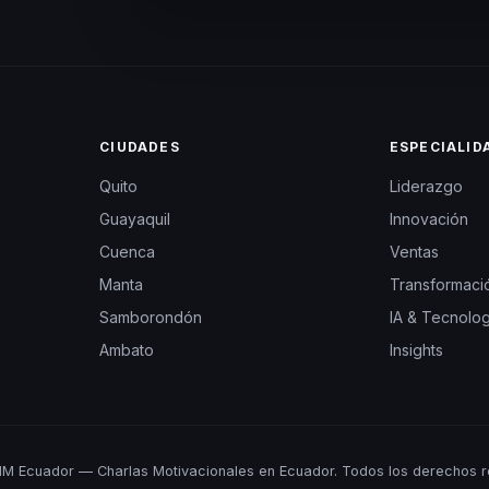
CIUDADES
ESPECIALID
Quito
Liderazgo
Guayaquil
Innovación
Cuenca
Ventas
Manta
Transformació
Samborondón
IA & Tecnolog
Ambato
Insights
M Ecuador — Charlas Motivacionales en Ecuador. Todos los derechos r